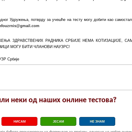
једног Удружења, потврду за учешће на тесту могу добити као самостал
nfouzrnis@gmail.com
ЕЊА ЗДРАВСТВЕНИХ РАДНИКА СРБИЈЕ НЕМА КОТИЗАЦИЈЕ, СА
НИЦИ МОГУ БИТИ ЧЛАНОВИ НАУЗРС!
УЗР Србије
е за онлине тест (корак 1) .:провер
или неки од наших онлине тестова?
НИСАМ
ЈЕСАМ
НЕ ЗНАМ
ије бићете преусмерени на формулар за пријаву, односно на избор онлин