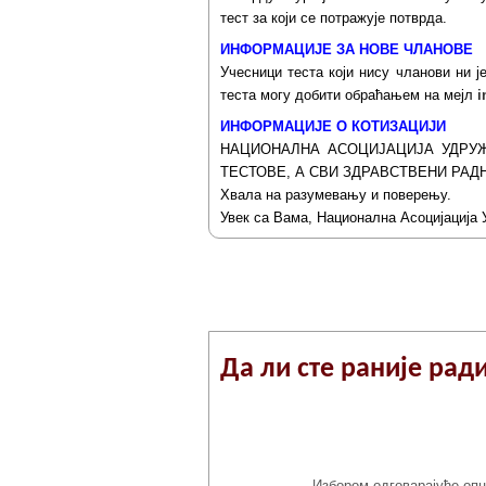
тест за који се потражује потврда.
ИНФОРМАЦИЈЕ ЗА НОВЕ ЧЛАНОВЕ
Учесници теста који нису чланови ни 
теста могу добити обраћањем на мејл
i
ИНФОРМАЦИЈЕ О КОТИЗАЦИЈИ
НАЦИОНАЛНА АСОЦИЈАЦИЈА УДРУЖ
ТЕСТОВЕ, А СВИ ЗДРАВСТВЕНИ РАД
Хвала на разумевању и поверењу.
Увек са Вама, Национална Асоцијација 
Пријављивањ
Да ли сте раније рад
Избором одговарајуће опц