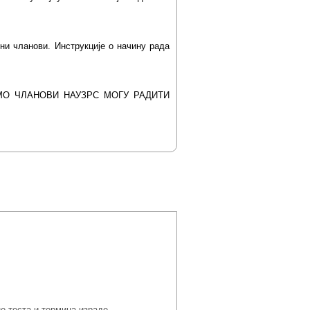
ни чланови. Инструкције о начину рада
МО ЧЛАНОВИ НАУЗРС МОГУ РАДИТИ
а података:.
е теста и термина израде.