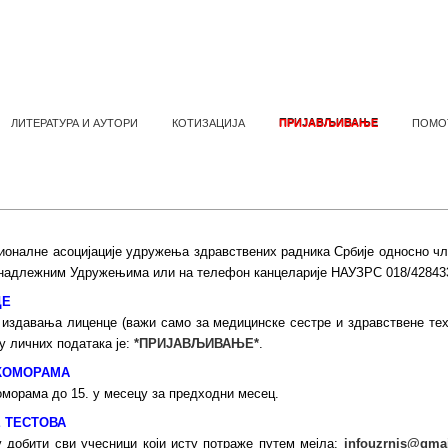
ЛИТЕРАТУРА И АУТОРИ
КОТИЗАЦИЈА
ПРИЈАВЉИВАЊЕ
ПОМО
НА ОБАВЕШТЕЊА - ОБАВЕЗНО ПРОЧИ
ионалне асоцијације удружења здравствених радника Србије односно чл
надлежним Удружењима или на телефон канцеларије НАУЗРС 018/4284333
ЦЕ
 издавања лиценце (важи само за медицинске сестре и здравствене тех
у личних података је:
*ПРИЈАВЉИВАЊЕ*
.
КОМОРАМА
морама до 15. у месецу за предходни месец.
 ТЕСТОВА
 добити сви учесници који исту потраже путем мејла:
infouzrnis@gma