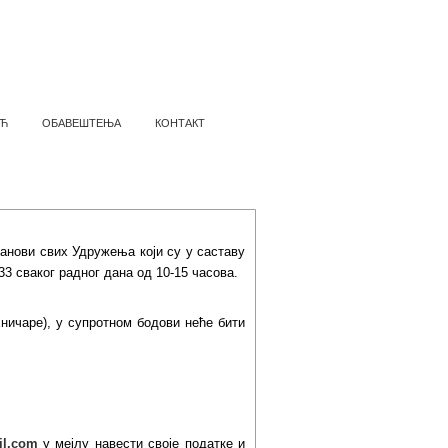
Ћ
ОБАВЕШТЕЊА
КОНТАКТ
ТАТИ
анови свих Удружења који су у саставу
 сваког радног дана од 10-15 часова.
ничаре), у супротном бодови неће бити
il.com
у мејлу навести своје податке и